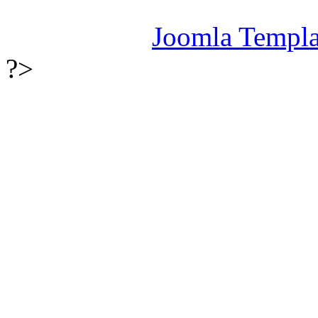
© 2026 Raphael 4
Kostenloses
Joomla Templa
?>